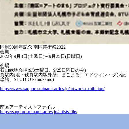
区制50周年記念 南区芸術祭2022
会期
2022年9月3日(土曜日)～9月25日(日曜日)
会場
石山緑地会場(9/3土曜日、9/25日曜日のみ)
真駒内(地下鉄真駒内駅外壁、まこまる、エドウィン・ダン記
念館、STUDIO kamokamo)
https://www.sapporo-minami-artfes.jp/artwork-exhibition/
南区アーティストファイル
https://sapporo-minami-artfes.jp/artists-file/