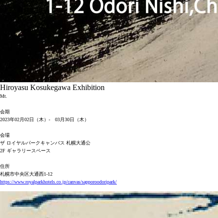
Hiroyasu Kosukegawa Exhibition
Mt.
会期
2023年02月02日（木）- 03月30日（木）
会場
ザ ロイヤルパークキャンバス 札幌大通公
2F ギャラリースペース
住所
札幌市中央区大通西1-12
https://www.royalparkhotels.co.jp/canvas/sapporoodoripark/