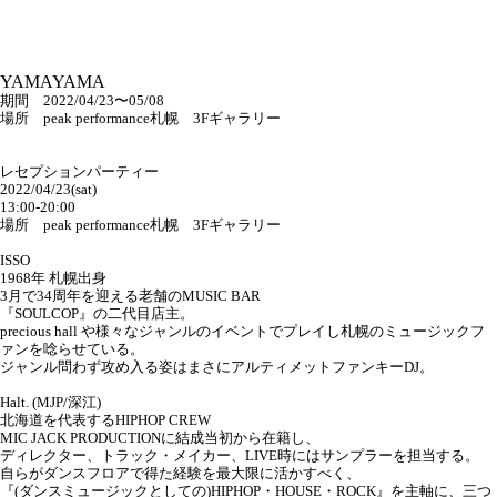
YAMAYAMA
期間 2022/04/23〜05/08
場所 peak performance札幌 3Fギャラリー
レセプションパーティー
2022/04/23(sat)
13:00-20:00
場所 peak performance札幌 3Fギャラリー
ISSO
1968年 札幌出身
3月で34周年を迎える老舗のMUSIC BAR
『SOULCOP』の二代目店主。
precious hall や様々なジャンルのイベントでプレイし札幌のミュージックフ
ァンを唸らせている。
ジャンル問わず攻め入る姿はまさにアルティメットファンキーDJ。
Halt. (MJP/深江)
北海道を代表するHIPHOP CREW
MIC JACK PRODUCTIONに結成当初から在籍し、
ディレクター、トラック・メイカー、LIVE時にはサンプラーを担当する。
自らがダンスフロアで得た経験を最大限に活かすべく、
『(ダンスミュージックとしての)HIPHOP・HOUSE・ROCK』を主軸に、三つ