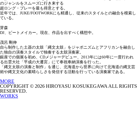
のジャンルをスムーズに行き来する
超ロング・プレーを最も得意とする。
近年では、JUKE/FOOTWORKにも精通し、従来のスタイルとの融合を模索し
ている。
芽森
DJ、ビートメイカー。現在、作品を出すべく構想中。
茂呂 剛伸
自ら制作した土器の太鼓「縄文太鼓」をジャポニズムとアフリカンを融合し
た独自の演奏スタイルで独奏する太鼓演奏家。
銀座での個展を初め、CDメジャーデビュー、2013年には60年に一度行われ
る出雲大社「平成の大遷宮」にて奉祝奉納演奏を行った。
「縄文太鼓の演奏と制作」を通じ、北海道から世界に向けて北海道の縄文芸
術や縄文文化の素晴らしさを発信する活動を行っている演奏家である。
MORE
COPYRIGHT © 2026
HIROYASU KOSUKEGAWA
ALL RIGHTS
RESERVED.
WORKS