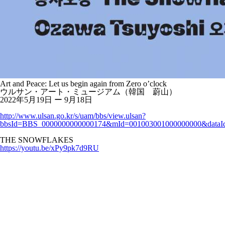
Art and Peace: Let us begin again from Zero o’clock
ウルサン・アート・ミュージアム（韓国 蔚山）
2022年5月19日 ー 9月18日
http://www.ulsan.go.kr/s/uam/bbs/view.ulsan?
bbsId=BBS_0000000000000174&mId=001003001000000000&dataI
THE SNOWFLAKES
https://youtu.be/xPy9pk7d9RU